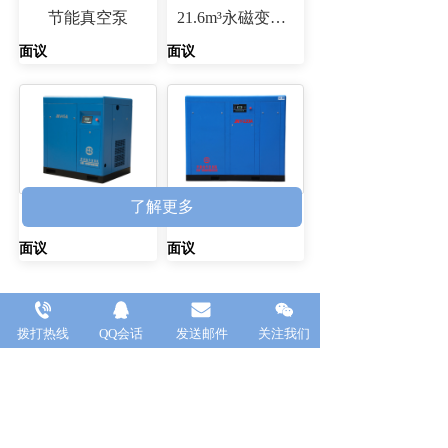
节能真空泵
21.6m³永磁变频式空压机JNY-150A
面议
面议
了解更多
1.6m³变频式空压机JNV-15A
16m³永磁变频式空压机JNY-120A
面议
面议
新闻动态
NEWS
拨打热线
QQ会话
发送邮件
关注我们
冬季空压机使用注意事项⚠ ⚠ ⚠
2023-12-05
新一轮降温来了，注意防寒保暖！ 温馨提醒：冬季低温，螺杆空压机油黏稠度增加，流动性差，早上启动困难或启动时瞬间温度速升，严重时可能会导致主机瞬间因缺油卡死。提醒各用户开机前一定要正确点启2-3次
金牛外贸部门西班牙代理商到公司洽谈合作
2023-11-01