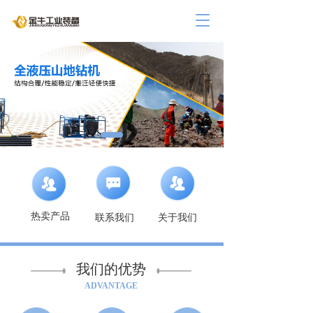
T
o
g
g
l
e
n
a
v
i
g
a
t
i
o
热卖产品
联系我们
关于我们
n
我们的优势
ADVANTAGE